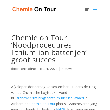
Chemie on Tour
‘Noodprocedures
lithium-ion batterijen’
groot succes
door
Bernadine
|
okt 4, 2023
|
nieuws
Afgelopen donderdag 28 september – tijdens de Dag
van de Chemische Logistiek – vond
bij
Brandweertrainingscentrum Kleefse Waard
in
Arnhem de
Chemie on Tour
plaats. Branchevereniging
voor de chemische logistiek
VNCW
kijkt terug op een